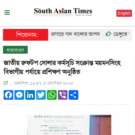
English
কারাগারে গান বাংলার তাপস
ডেঙ্গুতে আরও ৬
শিরোনাম:
সারাবাংলা
জাতীয় রুফটপ সোলার কর্মসূচি সংক্রান্ত ময়মনসিংহ
বিভাগীয় পর্যায়ে প্রশিক্ষণ অনুষ্ঠিত
প্রকাশিত: ১৬:৫৭, ৯ সেপ্টেম্বর ২০২৫
Facebook
Messenger
LinkedIn
Twitter
WhatsApp
Viber
Share