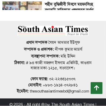
শহীদ বুদ্ধিজীবী দিবসে ময়মনসিংহ
বাগেরহাট-খুলনা মহাসড়কে ট্রাকের সঙ্গে
বধ্যভূমি স্মৃতিস্তম্ভে পুষ্পস্তবক অর্পণ
সংঘর্ষে মোটরসাইকেল চালক নিহত
জাতীয় রুফটপ সোলার কর্মসূচি সংক্রান্ত
গণমাধ্যম এখনো স্বাধীন নয়’ বাগেরহাটে
ময়মনসিংহ বিভাগীয় পর্যায়ে প্রশিক্ষণ
ডা. শফিকুর রহমান
প্রধান সম্পাদক
সৈয়দ আখতার ইউসুফ
অনুষ্ঠিত
সম্পাদক ও প্রকাশক:
দীপক কুমার আচার্য
ব্যবস্থাপনা সম্পাদক:
মহি উদ্দিন
ময়মনসিংহে নগর স্বাস্থ্য কেন্দ্রের তিনতলা
ঠিকানা:
# ৯৩ কাজী নজরুল ইসলাম এভিনিউ, কাওরান
বাগেরহাটে অবশেষে কারণ দর্শানোর
নবনির্মিত ভবনের শুভ উদ্বোধন
বাজার ঢাকা-১২১৫, বাংলাদেশ।
নোটিশ করা হয়েছে সেই বিদ্যালয় দুটির
প্রধান শিক্ষকদের
ফোন ফ্যাক্স:
০২-২২৩৩১৫০০৭
মোবাইল:
+৮৮০-১৯১৪-০৭২৮৪১
কল্যাণ বোর্ডকে আয়বর্ধক হিসেবে গড়ে
ইমেইল:
thesouthasiantimesbd@gmail.com
রাষ্ট্রপতি নির্বাচনের ভোট গ্রহণ ২০ আগস্ট
তুলতে হবে- কল্যাণ বোর্ডের মহাপরিচালক
© 2026 - All right ® by The South Asian Times |