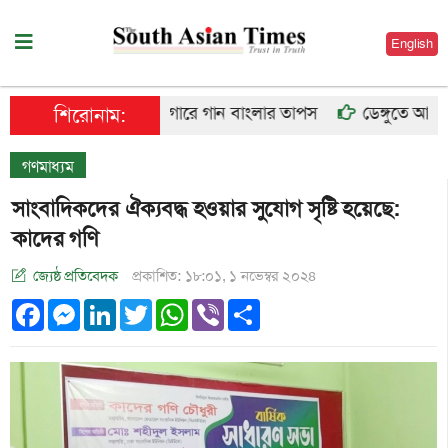
English
কারাগারে গান বাংলার তাপস
ডেঙ্গুতে আরও ৬ জ
শিরোনাম:
গণমাধ্যম
সাংবাদিকদের ঐক্যবদ্ধ হওয়ার সুযোগ সৃষ্টি হয়েছে:
কাদের গণি
জ্যেষ্ঠ প্রতিবেদক
প্রকাশিত: ১৮:০১, ১ নভেম্বর ২০২৪
Facebook
Messenger
LinkedIn
Twitter
WhatsApp
Viber
Share