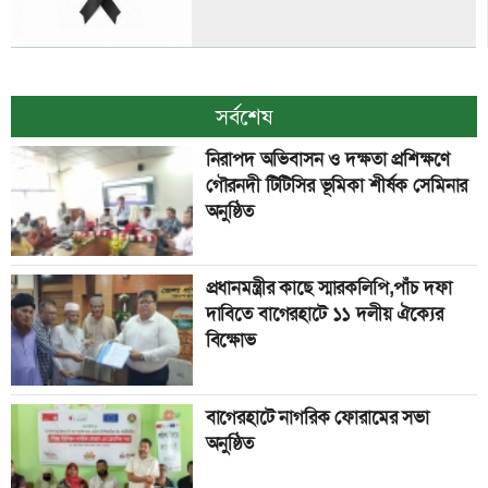
সর্বশেষ
নিরাপদ অভিবাসন ও দক্ষতা প্রশিক্ষণে
গৌরনদী টিটিসির ভূমিকা শীর্ষক সেমিনার
অনুষ্ঠিত
প্রধানমন্ত্রীর কাছে স্মারকলিপি,পাঁচ দফা
দাবিতে বাগেরহাটে ১১ দলীয় ঐক্যের
বিক্ষোভ
বাগেরহাটে নাগ‌রিক ফোরা‌মের সভা
অনু‌ষ্ঠিত