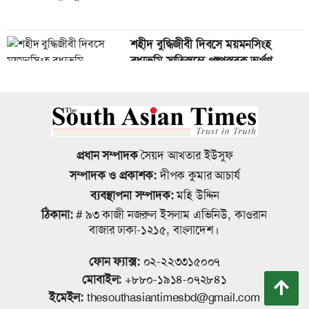
রহমাতুল্লাহ
শহীদ বুদ্ধিজীবী দিবসে ময়মনসিংহ
সাংবাদিকের ওপর হামলা, সকল
বধ্যভূমি স্মৃতিস্তম্ভে পুষ্পস্তবক অর্পণ
আসামিদের গ্রেপ্তারের দাবিতে বিক্ষোভ
মিছিল
জাতীয় রুফটপ সোলার কর্মসূচি সংক্রান্ত
মাদকে জড়িত কাউকে ছাড় দেয়া হবে না
ময়মনসিংহ বিভাগীয় পর্যায়ে প্রশিক্ষণ
,পুলিশ সদস্যদের বিরুদ্ধেই আগে ব্যবস্থা:
প্রধান সম্পাদক
সৈয়দ আখতার ইউসুফ
অনুষ্ঠিত
খুলনা রেঞ্জের ডিআইজি
সম্পাদক ও প্রকাশক:
দীপক কুমার আচার্য
ব্যবস্থাপনা সম্পাদক:
মহি উদ্দিন
ময়মনসিংহে নগর স্বাস্থ্য কেন্দ্রের তিনতলা
ঠিকানা:
# ৯৩ কাজী নজরুল ইসলাম এভিনিউ, কাওরান
বাগেরহাটে মা, ছেলে ও নানির লাশ উদ্ধার
নবনির্মিত ভবনের শুভ উদ্বোধন
বাজার ঢাকা-১২১৫, বাংলাদেশ।
করেছে পুলিশ
ফোন ফ্যাক্স:
০২-২২৩৩১৫০০৭
মোবাইল:
+৮৮০-১৯১৪-০৭২৮৪১
কল্যাণ বোর্ডকে আয়বর্ধক হিসেবে গড়ে
ইমেইল:
thesouthasiantimesbd@gmail.com
সাংবাদিকের ওপর হামলার ঘটনার দুইজন
তুলতে হবে- কল্যাণ বোর্ডের মহাপরিচালক