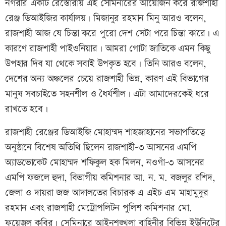
নগরীর একটি রেস্তোরাঁয় এই সেমিনারের আয়োজন করে রাজশাহী
রেঞ্জ ডিআইজির কার্যালয়। মিজানুর রহমান মিনু আরও বলেন,
রাজশাহী আজ যে চিন্তা করে পুরো দেশ সেটা পরে চিন্তা কারে। এ
কারণে রাজশাহী পাইওনিয়ার। আমরা গোটা জাতিকে এমন কিছু
উপহার দিব যা থেকে সবাই উপকৃত হবে। তিনি আরও বলেন,
দেশের অন্য অঞ্চলের চেয়ে রাজশাহী ভিন্ন, কারণ এই বিভাগের
মানুষ সবচাইতে সহনশীল ও ধৈর্যশীল। এটা আমাদেরকেই ধরে
রাখতে হবে।
রাজশাহী রেঞ্জের ডিআইজি মোহাম্মদ শাহজাহানের সভাপতিত্বে
অনুষ্ঠানে বিশেষ অতিথি ছিলেন রাজশাহী-৩ আসনের এমপি
অ্যাডভোকেট মোহাম্মদ শফিকুল হক মিলন, নওগাঁ-৩ আসনের
এমপি ফজলে হুদা, বিভাগীয় কমিশনার আ. ন. ম. বজলুর রশিদ,
জেলা ও দায়রা জজ আদালতের বিচারক এ এইচ এম মাহামুদুর
রহমান এবং রাজশাহী মেট্রোপলিটন পুলিশ কমিশনার মো.
ফয়েজুল কবির। সেমিনারে আইনশৃঙ্খলা বাহিনীর বিভিন্ন ইউনিটের