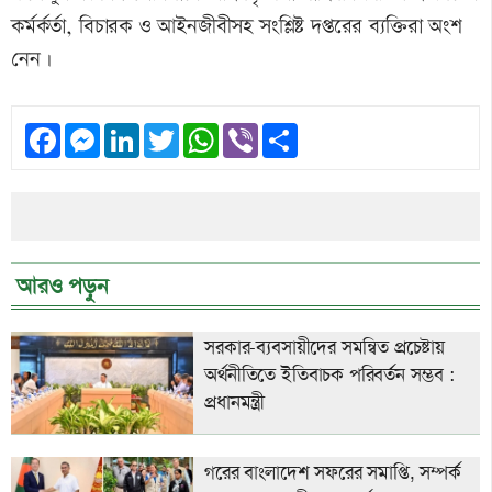
কর্মর্কর্তা, বিচারক ও আইনজীবীসহ সংশ্লিষ্ট দপ্তরের ব্যক্তিরা অংশ
নেন।
Facebook
Messenger
LinkedIn
Twitter
WhatsApp
Viber
Share
আরও পড়ুন
সরকার-ব্যবসায়ীদের সমন্বিত প্রচেষ্টায়
অর্থনীতিতে ইতিবাচক পরিবর্তন সম্ভব :
প্রধানমন্ত্রী
গরের বাংলাদেশ সফরের সমাপ্তি, সম্পর্ক