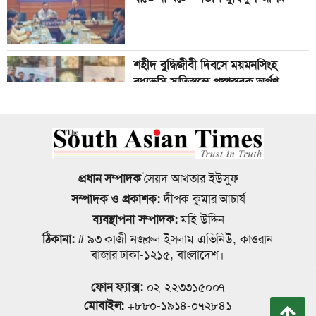
অপচেষ্টাকারীরা দেশ ও গণতন্ত্রের শত্রু :
রহমাতুল্লাহ
শহীদ বুদ্ধিজীবী দিবসে ময়মনসিংহ
সাংবাদিকের ওপর হামলা, সকল
বধ্যভূমি স্মৃতিস্তম্ভে পুষ্পস্তবক অর্পণ
আসামিদের গ্রেপ্তারের দাবিতে বিক্ষোভ
মিছিল
জাতীয় রুফটপ সোলার কর্মসূচি সংক্রান্ত
মাদকে জড়িত কাউকে ছাড় দেয়া হবে না
ময়মনসিংহ বিভাগীয় পর্যায়ে প্রশিক্ষণ
,পুলিশ সদস্যদের বিরুদ্ধেই আগে ব্যবস্থা:
প্রধান সম্পাদক
সৈয়দ আখতার ইউসুফ
অনুষ্ঠিত
খুলনা রেঞ্জের ডিআইজি
সম্পাদক ও প্রকাশক:
দীপক কুমার আচার্য
ব্যবস্থাপনা সম্পাদক:
মহি উদ্দিন
ময়মনসিংহে নগর স্বাস্থ্য কেন্দ্রের তিনতলা
ঠিকানা:
# ৯৩ কাজী নজরুল ইসলাম এভিনিউ, কাওরান
বাগেরহাটে মা, ছেলে ও নানির লাশ উদ্ধার
নবনির্মিত ভবনের শুভ উদ্বোধন
বাজার ঢাকা-১২১৫, বাংলাদেশ।
করেছে পুলিশ
ফোন ফ্যাক্স:
০২-২২৩৩১৫০০৭
মোবাইল:
+৮৮০-১৯১৪-০৭২৮৪১
কল্যাণ বোর্ডকে আয়বর্ধক হিসেবে গড়ে