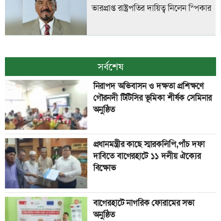
ভারপ্রাপ্ত রাষ্ট্রপতির দায়িত্ব নিলেন স্পিকার
সর্বশেষ
নিরাপদ অভিবাসন ও দক্ষতা প্রশিক্ষণে
গৌরনদী টিটিসির ভূমিকা শীর্ষক সেমিনার
অনুষ্ঠিত
প্রধানমন্ত্রীর কাছে স্মারকলিপি,পাঁচ দফা
দাবিতে বাগেরহাটে ১১ দলীয় ঐক্যের
বিক্ষোভ
বাগেরহাটে নাগ‌রিক ফোরা‌মের সভা
অনু‌ষ্ঠিত