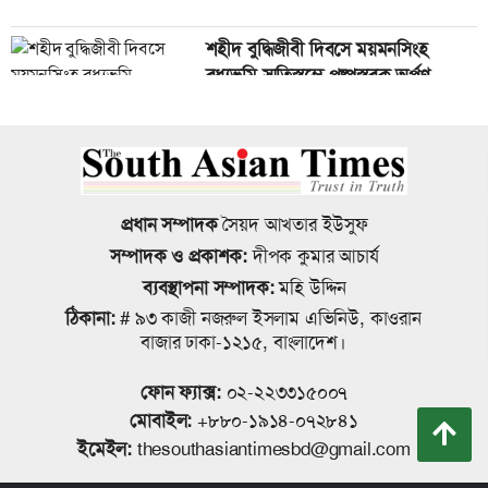
শহীদ বুদ্ধিজীবী দিবসে ময়মনসিংহ
বাগেরহাটে নাগ‌রিক ফোরা‌মের সভা
বধ্যভূমি স্মৃতিস্তম্ভে পুষ্পস্তবক অর্পণ
অনু‌ষ্ঠিত
জাতীয় রুফটপ সোলার কর্মসূচি সংক্রান্ত
গৌরনদীতে জুলাই শহীদ পরিবার এবং
ময়মনসিংহ বিভাগীয় পর্যায়ে প্রশিক্ষণ
জুলাইযোদ্ধাদের সংবর্ধনা ও আলোচনা
প্রধান সম্পাদক
সৈয়দ আখতার ইউসুফ
অনুষ্ঠিত
সভা
সম্পাদক ও প্রকাশক:
দীপক কুমার আচার্য
ব্যবস্থাপনা সম্পাদক:
মহি উদ্দিন
ময়মনসিংহে নগর স্বাস্থ্য কেন্দ্রের তিনতলা
ঠিকানা:
# ৯৩ কাজী নজরুল ইসলাম এভিনিউ, কাওরান
নানা কর্মসূচির মধ্য দিয়ে বাগেরহাটে
নবনির্মিত ভবনের শুভ উদ্বোধন
বাজার ঢাকা-১২১৫, বাংলাদেশ।
‘জুলাই গণঅভ্যুত্থান দিবস-২০২৬’
উদযাপিত
ফোন ফ্যাক্স:
০২-২২৩৩১৫০০৭
মোবাইল:
+৮৮০-১৯১৪-০৭২৮৪১
কল্যাণ বোর্ডকে আয়বর্ধক হিসেবে গড়ে
ইমেইল:
thesouthasiantimesbd@gmail.com
ইউনিয়ন বিএনপির’ আহবায়কের নেতৃত্বে
তুলতে হবে- কল্যাণ বোর্ডের মহাপরিচালক
ব্যবসায়ীর কাছে চাঁদাদাবী, থানায়