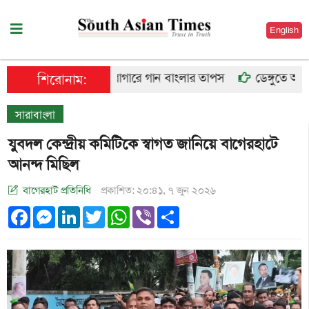
English
কারাগারে গান বাংলার তাপস
ডেঙ্গুতে আরও ৬ 
শিরোনাম:
সারাবাংলা
যুবদল কেন্দ্রীয় কমিটিকে স্বাগত জানিয়ে বাগেরহাটে
আনন্দ মিছিল
বাগেরহাট প্রতিনিধি
প্রকাশিত: ২০:৪১, ৭ জুন ২০২৬
Facebook
Messenger
LinkedIn
Twitter
WhatsApp
Viber
Share