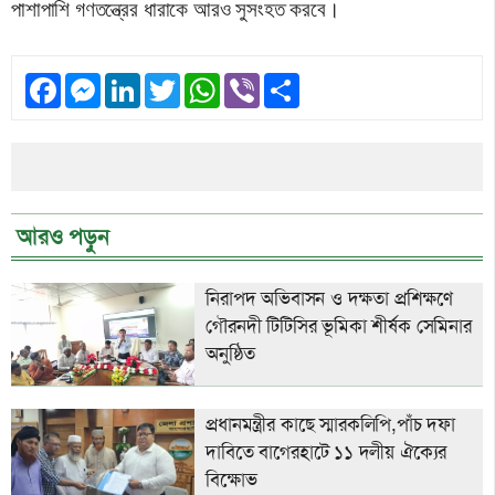
পাশাপাশি গণতন্ত্রের ধারাকে আরও সুসংহত করবে।
Facebook
Messenger
LinkedIn
Twitter
WhatsApp
Viber
Share
আরও পড়ুন
নিরাপদ অভিবাসন ও দক্ষতা প্রশিক্ষণে
গৌরনদী টিটিসির ভূমিকা শীর্ষক সেমিনার
অনুষ্ঠিত
প্রধানমন্ত্রীর কাছে স্মারকলিপি,পাঁচ দফা
দাবিতে বাগেরহাটে ১১ দলীয় ঐক্যের
বিক্ষোভ