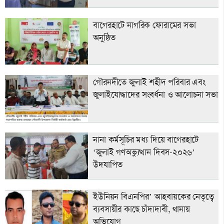
বাগেরহাটে নাগ‌রিক ফোরা‌মের সভা
অনু‌ষ্ঠিত
গৌরনদীতে জুলাই শহীদ পরিবার এবং
জুলাইযোদ্ধাদের সংবর্ধনা ও আলোচনা সভা
নানা কর্মসূচির মধ্য দিয়ে বাগেরহাটে
‘জুলাই গণঅভ্যুত্থান দিবস-২০২৬’
উদযাপিত
ইউনিয়ন বিএনপির’ আহবায়কের নেতৃত্বে
ব্যবসায়ীর কাছে চাঁদাদাবী, থানায়
অভিযোগ