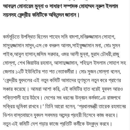
আবদুল মোনায়েম মুন্না ও সাধারণ সম্পাদক মোহাম্মদ নূরুল ইসলাম
নয়নসহ কেন্দ্রীয় কমিটিকে অভিনন্দন জানান।
কর্মসূচিতে উপস্থিত ছিলেন শাহেদ সমি বাদশা,মনিরুজ্জামান সোহাগ,
মাসুদুজ্জামান মাসুদ,এস কে বদরুল আলম,সাইফুজ্জামান মনা, মোঃ সুমন
পাইক,আবুল হাসান,জসিম সরদার, ওমর আলী মুন্না, মুরাদ চৌধরী,রাজু
মোল্লা, শেখ জিয়াউর রহমান, আসাদুজ্জামান, শহিদুল ইসলাম সোহাগ সহ
জেলার ১২টি ইউনিটের শত শত নেতাকর্মীরা। মোঃ সুজন মোল্লা বলেন,
‘কেন্দ্রীয় যুবদলের এই নতুন কমিটি আমাদের তৃণমূলে নতুন করে প্রাণের
সঞ্চার করেছে। আমরা আশা করি, এই কমিটির হাত ধরেই যুবদল আরও
শক্তিশালী হয়ে উঠবে। দেশের সব ধরনের উন্নয়ন কর্মকাণ্ডে রাজপথে
সক্রিয় ভূমিকা রাখবে।’ তিনি আরো বলেন, ‘প্রধানমন্ত্রী তারেক রহমানের
ভিশন বাস্তবায়নে যুবদল সবসময় অতন্দ্র প্রহরী হিসেবে কাজ করবে।
নতুন এই কমিটি দেশ গড়ার কাজে প্রতিটি কর্মীকে উদ্বুদ্ধ করবে।