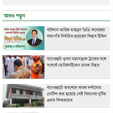
আরও পড়ুন
বরিশাল আরিফ মাহমুদ ডিগ্রি কলেজের
সভাপতি নির্বাচিত হয়েছেন শিহাব উদ্দিন
বাগেরহাট-খুলনা মহাসড়কে ট্রাকের সঙ্গে
সংঘর্ষে মোটরসাইকেল চালক নিহত
বাগেরহাটে অবশেষে কারণ দর্শানোর
নোটিশ করা হয়েছে সেই বিদ্যালয় দুটির
প্রধান শিক্ষকদের