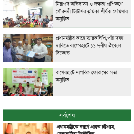
নিরাপদ অভিবাসন ও দক্ষতা প্রশিক্ষণে
গৌরনদী টিটিসির ভূমিকা শীর্ষক সেমিনার
অনুষ্ঠিত
প্রধানমন্ত্রীর কাছে স্মারকলিপি,পাঁচ দফা
দাবিতে বাগেরহাটে ১১ দলীয় ঐক্যের
বিক্ষোভ
বাগেরহাটে নাগ‌রিক ফোরা‌মের সভা
অনু‌ষ্ঠিত
সর্বশেষ
প্রধানমন্ত্রীকে বরণে প্রস্তুত চট্টগ্রাম,
নেতাকর্মীরা উজ্জীবিত