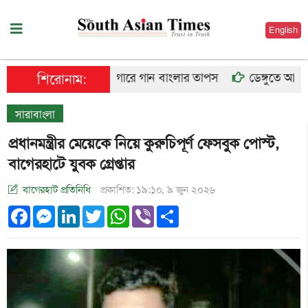
English
কারাগারে গান বাংলার তাপস
ডেঙ্গুতে আরও ৬ জন
শিরোনাম:
সারাবাংলা
প্রধানমন্ত্রীর মেয়েকে নিয়ে কুরুচিপূর্ণ ফেসবুক পোস্ট,
বাগেরহাটে যুবক গ্রেপ্তার
বাগেরহাট প্রতিনিধি
প্রকাশিত: ১৯:১০, ৯ জুন ২০২৬
Facebook
Messenger
LinkedIn
Twitter
WhatsApp
Viber
Share