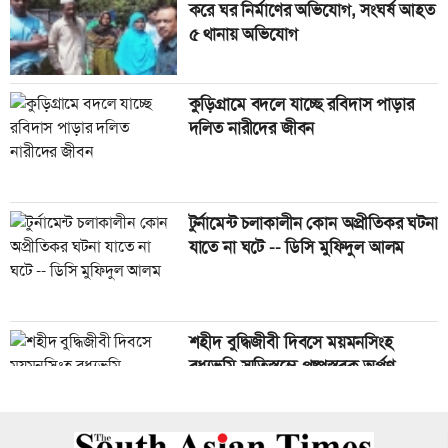
বাগেরহাট-খুলনা মহাসড়কে ট্রাকের সঙ্গে
করে ঘর নির্মাণের অভিযোগ, সংঘর্ষ আহত
সংঘর্ষে মোটরসাইকেল চালক নিহত
৫ থানায় অভিযোগ
কুড়িগ্রামে বদলে যাচ্ছে রবিদাস পাড়ার
গণমাধ্যম এখনো স্বাধীন নয়’ বাগেরহাটে
দলিত নারীদের জীবন
ডা. শফিকুর রহমান
টুর্নামেন্ট চলাকালীন কোন অপ্রীতিকর ঘটনা
বাগেরহাটে অবশেষে কারণ দর্শানোর
যাতে না ঘটে -- ডিসি মুফিদুল আলম
নোটিশ করা হয়েছে সেই বিদ্যালয় দুটির
প্রধান শিক্ষকদের
শহীদ বুদ্ধিজীবী দিবসে ময়মনসিংহ
রাষ্ট্রপতি নির্বাচনের ভোট গ্রহণ ২০ আগস্ট
বধ্যভূমি স্মৃতিস্তম্ভে পুষ্পস্তবক অর্পণ