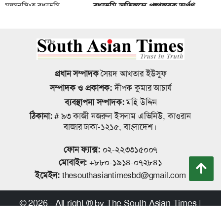
সাংবাদিকের ওপর হামলার ঘটনার দুইজন
বধ্যভূমি স্মৃতিস্তম্ভে পুষ্পস্তবক অর্পণ
গ্রেপ্তার, মানববন্ধন
জাতীয় রুফটপ সোলার কর্মসূচি সংক্রান্ত
বাকেরগঞ্জে বোমা বিস্ফোরণে তিনজন
ময়মনসিংহ বিভাগীয় পর্যায়ে প্রশিক্ষণ
গুরুতর আহত
প্রধান সম্পাদক
সৈয়দ আখতার ইউসুফ
অনুষ্ঠিত
সম্পাদক ও প্রকাশক:
দীপক কুমার আচার্য
ব্যবস্থাপনা সম্পাদক:
মহি উদ্দিন
ময়মনসিংহে নগর স্বাস্থ্য কেন্দ্রের তিনতলা
ঠিকানা:
# ৯৩ কাজী নজরুল ইসলাম এভিনিউ, কাওরান
ময়মনসিংহে উদ্বোধন হয়েছে ভ্রাম্যমাণ
নবনির্মিত ভবনের শুভ উদ্বোধন
বাজার ঢাকা-১২১৫, বাংলাদেশ।
নিরাপদ খাদ্য পরীক্ষাগার
ফোন ফ্যাক্স:
০২-২২৩৩১৫০০৭
মোবাইল:
+৮৮০-১৯১৪-০৭২৮৪১
কল্যাণ বোর্ডকে আয়বর্ধক হিসেবে গড়ে
ইমেইল:
thesouthasiantimesbd@gmail.com
প্রতিমন্ত্রীর নাম ব্যবহার করে তদবির
তুলতে হবে- কল্যাণ বোর্ডের মহাপরিচালক
বাণিজ্য, মোংলায় গ্রেপ্তার ১
© 2026 - All right ® by The South Asian Times |
Developed By
eMythMakers.com