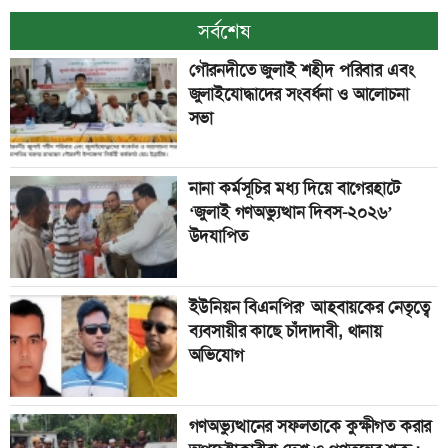
সর্বশেষ
গৌরনদীতে জুলাই শহীদ পরিবার এবং
জুলাইযোদ্ধাদের সংবর্ধনা ও আলোচনা
সভা
নানা কর্মসূচির মধ্য দিয়ে বাগেরহাটে
‘জুলাই গণঅভ্যুত্থান দিবস-২০২৬’
উদযাপিত
ইউনিয়ন বিএনপির’ আহবায়কের নেতৃত্বে
ব্যবসায়ীর কাছে চাঁদাদাবী, থানায়
অভিযোগ
গণঅভ্যুত্থানের সফলতাকে কুক্ষীগত করার