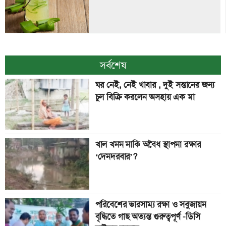
সর্বশেষ
ঘর নেই, নেই খাবার , দুই সন্তানের জন্য
চুল বিক্রি করলেন অসহায় এক মা
খাল খনন নাকি অবৈধ স্থাপনা রক্ষার
‘দেনদরবার’?
পরিবেশের ভারসাম্য রক্ষা ও সবুজায়ন
বৃদ্ধিতে গাছ অত্যন্ত গুরুত্বপূর্ণ -ডিসি