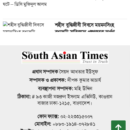
নেতাকর্মীরা উজ্জীবিত
শহীদ বুদ্ধিজীবী দিবসে ময়মনসিংহ
গণমাধ্যম শক্তিশালী হলেই গণতন্ত্র
বধ্যভূমি স্মৃতিস্তম্ভে পুষ্পস্তবক অর্পণ
শক্তিশালী হবে: মির্জা ফখরুল
জাতীয় রুফটপ সোলার কর্মসূচি সংক্রান্ত
মুক্তিযুদ্ধ কোনো রাজনৈতিক দলের যুদ্ধ
ময়মনসিংহ বিভাগীয় পর্যায়ে প্রশিক্ষণ
ছিল না : ভারপ্রাপ্ত রাষ্ট্রপতি
প্রধান সম্পাদক
সৈয়দ আখতার ইউসুফ
অনুষ্ঠিত
সম্পাদক ও প্রকাশক:
দীপক কুমার আচার্য
ব্যবস্থাপনা সম্পাদক:
মহি উদ্দিন
ময়মনসিংহে নগর স্বাস্থ্য কেন্দ্রের তিনতলা
ঠিকানা:
# ৯৩ কাজী নজরুল ইসলাম এভিনিউ, কাওরান
বরিশাল আরিফ মাহমুদ ডিগ্রি কলেজের
নবনির্মিত ভবনের শুভ উদ্বোধন
বাজার ঢাকা-১২১৫, বাংলাদেশ।
সভাপতি নির্বাচিত হয়েছেন শিহাব উদ্দিন
ফোন ফ্যাক্স:
০২-২২৩৩১৫০০৭
মোবাইল:
+৮৮০-১৯১৪-০৭২৮৪১
কল্যাণ বোর্ডকে আয়বর্ধক হিসেবে গড়ে