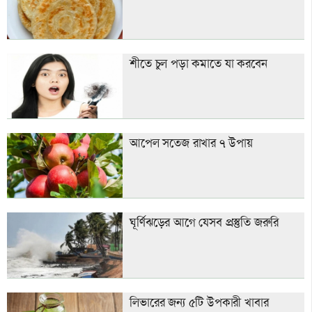
শীতে চুল পড়া কমাতে যা করবেন
আপেল সতেজ রাখার ৭ উপায়
ঘূর্ণিঝড়ের আগে যেসব প্রস্তুতি জরুরি
লিভারের জন্য ৫টি উপকারী খাবার