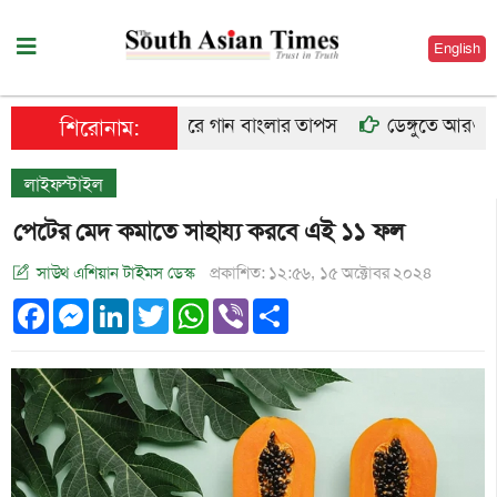
English
কারাগারে গান বাংলার তাপস
ডেঙ্গুতে আরও ৬ জনে
শিরোনাম:
লাইফস্টাইল
পেটের মেদ কমাতে সাহায্য করবে এই ১১ ফল
সাউথ এশিয়ান টাইমস ডেস্ক
প্রকাশিত: ১২:৫৬, ১৫ অক্টোবর ২০২৪
Facebook
Messenger
LinkedIn
Twitter
WhatsApp
Viber
Share